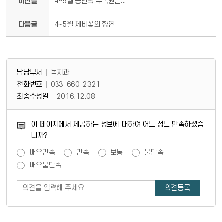
이전글
4~5월 동안의 수목원은...
다음글
4~5월 제비꽃의 향연
담당부서 정보 & 컨텐츠 만족도 조사
담당부서 정보
담당부서
녹지과
전화번호
033-660-2321
최종수정일
2016.12.08
콘텐츠 만족도 조사
이 페이지에서 제공하는 정보에 대하여 어느 정도 만족하셨습
니까?
만족도 조사
매우만족
만족
보통
불만족
매우불만족