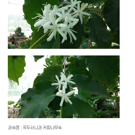
과속명 : 꼭두서니과 커피나무속