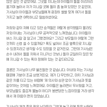
않은 길인 것 같았어요. 그곳을 지나는데 아이들이 돌을 이리저리
옮기며 놀아서 차가 지나갈 곳에 돌이 좀 놓여 있었던 것 같은데,
기사님이 아이들과 부모님들에게 굉장히 쌀쌀 맞게 여기서 돌을
가지고 놀면 어떡하냐고 말씀하셨어요.
저희와 같이 차에 타고 있던 승객들은 어떻게 생각했을지 몰라도
저와 아내는 기사님이 너무 공격적으로 느껴졌습니다. 아이들이
버스 지나갈 걸 알고서 그랬겠어요? 그리고 부모들이 어떻게 그런
것까지 신경 쓸 수 있을까요? 폭도 넓어서 조금 옆쪽으로 지나갈
수 있겠지라고 생각할 수도 있었을 것 같거든요. 그런데 기사님은
손수 내려서 돌을 치워서 지나가신 것보니 돌이 균일하지 않은 탓
에 지나갈 수 있는 폭이 정해져 있는 것 같더라고요.
결론은 기사님이 너무 불친절한 것 같습니다. 아내와 저는 기사님
때문에 기분이 조금 상했거든요. 제가 다 무안하고, 마치 기사님과
같은 차를 타고 있는 바람에 '제 의사와 상관 없이 기사님과 뜻을
같이'하는 것처럼 느껴졌어요. 아이들은 놀라면서 무서웠을 거고,
부모님들도 즐겁게 물놀이 하다가 봉변당한 느낌이었을 거라 생각
해서 제 마음이 편치 않았습니다.
기사님이 체격 좋은 젊은 남자들이 그렇게 놀고 길에 돌을 놔뒀어