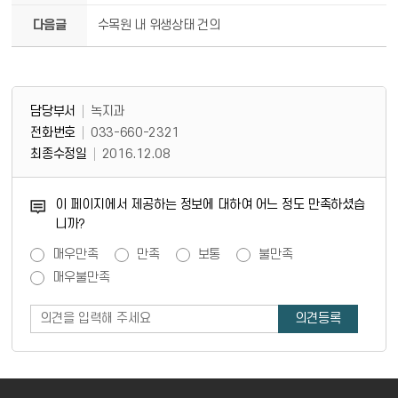
다음글
수목원 내 위생상태 건의
담당부서 정보 & 컨텐츠 만족도 조사
담당부서 정보
담당부서
녹지과
전화번호
033-660-2321
최종수정일
2016.12.08
콘텐츠 만족도 조사
이 페이지에서 제공하는 정보에 대하여 어느 정도 만족하셨습
니까?
만족도 조사
매우만족
만족
보통
불만족
매우불만족