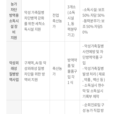
농가
3개소
차단
-소독시설: 보조
악성 가축질병
(소독
방역용
전업
50% 자담 50%
차단병역 강화
시설
소독시
축산농
-동력분무기: 보
를 위한 세척소
1, 동
설 장
가
조 50% 자담5
독시설 지원
력분무
비
0%
기 2)
지원
- 악성가축질병
사전예방 및 차
단방역약품 구
방역약
악성외
구제역, AI 등 악
입
품 및
래성
성외래성 질병
축산농
- 악성가축질병
물품구
질병방
차단을 위한 방
가
발생 처리 ( 재료
입 각
역사업
역비 지원
, 약품 , 백신 등 )
1 식
- 소독실시 현수
막 및 소독실시
기록부 제작
- 순회진료팀 구
성 농가 직접 방