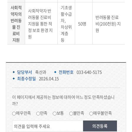
사회적
기초생
사회적약자 반
약자의
활수급
려동물 진료비
반려동물 진료
반려동
자,
지원을 통한 적
50명
비(200천원) 지
물 진
차상위
정 보호 환경 지
원
료비
계층
원
지원
등
담당부서 정보 & 컨텐츠 만족도 조사 & 공공저작물 자유이용 허락 표시
담당부서 정보
담당부서
축산과
전화번호
033-640-5175
최종수정일
2026.04.15
콘텐츠 만족도 조사
이 페이지에서 제공하는 정보에 대하여 어느 정도 만족하셨습니
까?
만족도 조사
매우만족
만족
보통
불만족
매우불만족