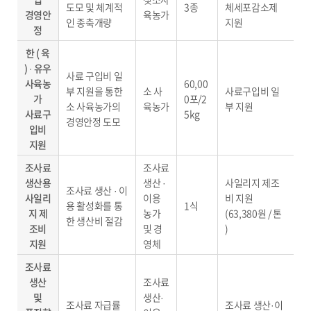
도모 및 체계적
3종
체세포감소제
경영안
육농가
인 종축개량
지원
정
한 ( 육
) ∙ 유우
사료 구입비 일
사육농
60,00
부 지원을 통한
소 사
사료구입비 일
가
0포/2
소 사육농가의
육농가
부 지원
사료구
5kg
경영안정 도모
입비
지원
조사료
조사료
생산용
생산 ·
사일리지 제조
조사료 생산 · 이
사일리
이용
비 지원
용 활성화를 통
1식
지 제
농가
(63,380원 / 톤
한 생산비 절감
조비
및 경
)
지원
영체
조사료
생산
조사료
및
생산·
조사료 자급률
조사료 생산·이