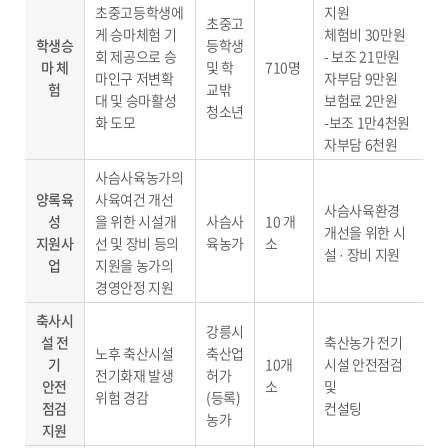
초중고등학생에
지원
초중고
게 승마체험 기
체험비 30만원
학생승
등학생
회 제공으로 승
- 보조 21만원
마 체
및 학
710명
마인구 저변확
자부담 9만원
험
교밖
대 및 승마활성
보험료 2만원
청소년
화 도모
-보조 1만4천원
자부담 6천원
사슴사육농가의
양록육
사육여건 개선
사슴사육환경
성
을 위한 시설개
사슴사
10 개
개선을 위한 시
지원사
선 및 장비 등의
육농가
소
설 · 장비 지원
업
지원을 농가의
경영안정 지원
축사시
강릉시
설 전
축산농가 전기
노후 축산시설
축산업
기
10개
시설 안전점검
전기화재 발생
허가
안전
소
및
위험 경감
(등록)
점검
컨설팅
농가
지원