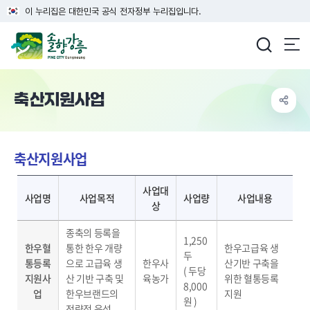
이 누리집은 대한민국 공식 전자정부 누리집입니다.
강릉시청
축산지원사업
축산지원사업
축산지원사업 - 사업명, 사업목적, 사업대상, 사업량, 사업내용 제공
사업대
사업명
사업목적
사업량
사업내용
상
종축의 등록을
1,250
한우혈
통한 한우 개량
한우고급육 생
두
통등록
으로 고급육 생
한우사
산기반 구축을
( 두당
지원사
산 기반 구축 및
육농가
위한 혈통등록
8,000
업
한우브랜드의
지원
원 )
전략적 육성