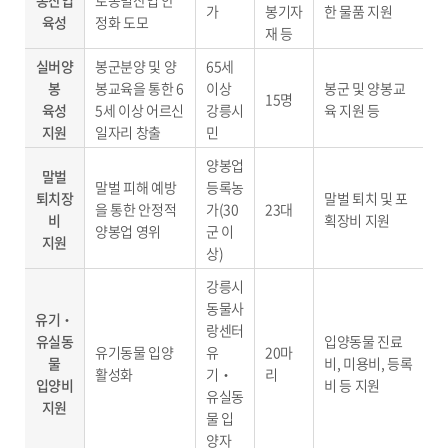
봉산업
토종벌산업 안
가
봉기자
한 물품 지원
육성
정화 도모
재 등
실버양
봉군분양 및 양
65세
봉
봉교육을 통한 6
이상
봉군 및 양봉교
15명
육성
5세 이상 어르신
강릉시
육 지원 등
지원
일자리 창출
민
양봉업
말벌
말벌 피해 예방
등록농
퇴치장
말벌 퇴치 및 포
을 통한 안정적
가(30
23대
비
획장비 지원
양봉업 영위
군 이
지원
상)
강릉시
동물사
유기‧
랑센터
유실동
입양동물 진료
유기동물 입양
유
20마
물
비, 미용비, 등록
활성화
기‧
리
입양비
비 등 지원
유실동
지원
물 입
양자