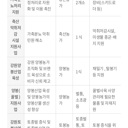
정처리로 자원
2개소
장비(스키드로
뇨처리
가
화 및 이용 촉진
더 등)
지원
축산
악취저
악취저감시설,
감
가축분뇨 악취
축산농
1 식
미생물 종균·배
시설
민원 해소
가
지 지원
지원사
업
강원 양봉농가
강원양
조직화 및 브랜
양봉농
채밀기 , 탈봉기
봉산업
1식
드 육성으로 소
가
등 지원
육성
비자 신뢰 제고
양봉(
양봉산업 육성
꿀벌사육 사양
벌통,
꿀벌 )
및 양봉농가의
양봉농
관리에 필요한
소초광
지원사
양봉산물 생산
가
물품 및 자재지
등
업
성 향상
원
토종벌
강원토
토종벌 증식 및
토봉농
통, 토
토봉 증식을 위