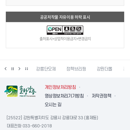
공공저작물 자유이용 허락 표시
출처표시+상업적이용금지+변경금지
강릉생태관광
강릉단오제
정책브리핑
강원더몰
강원
개인정보처리방침
영상정보처리기기방침
저작권정책
오시는 길
[25522] 강원특별자치도 강릉시 강릉대로 33 (홍제동)
대표전화
033-660-2018