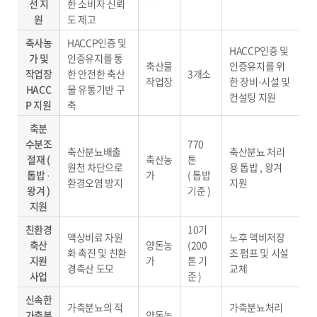
선 지
한 소비자 신뢰
원
도 제고
축사농
HACCP인증 및
HACCP인증 및
가 및
인증유지를 통
축산물
인증유지를 위
작업장
한 안전한 축산
3개소
작업장
한 장비·시설 및
HACC
물 유통기반 구
컨설팅 지원
P 지원
축
축분
수분조
770
축산분뇨배출
축산분뇨 처리
절재 (
축산농
톤
원천 차단으로
용 톱밥 , 왕겨
톱밥 ·
가
( 톱밥
환경오염 방지
지원
왕겨 )
기준 )
지원
친환경
10기
액상비료 자원
노후 액비저장
축산
양돈농
(200
화 촉진 및 친환
조 펌프 및 시설
지원
가
톤 기
경축산 도모
교체
사업
준 )
신속한
가축분뇨의 적
가축분뇨처리
가축분
양돈농