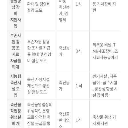
품질향
이용
확대 및 경영비
1식
용 기계장비 지
상 장
축산농
절감 도모
원
비
가, 경
지원사
영체
업
부존자
원 활
부존자원 활용
제조용 비닐, T
용 조
한 조사료 자급
축산농
3식
MR제조장비, 조
사료
률 확대 및 경영
가
사료자동급이기
자급률
비 절감 도모
확대
지능형
환기시설 , 자동
축산 사양시설
축산시
축산농
급이 · 급수시설
개선으로 생산
1 식
설 도
가
, 생산성 향상 시
성 향상 도모
입
설 장비 등
축산물
축산물영업장의
작업장
위생적인 운영
축산물
위생설
으로 안전한 축
축산물 위생 기
판매업
1식
비 개
산물 공급을 통
자재 지원
소