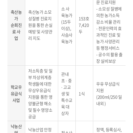
문 진료지원
소 사
- 소모성 질병에
축산농
축산농가 소모
육농가
의한 농가소득
가
성질병 진료지
153호
(15두
감소 비율 관리
순회진
원을 통한 손실
7,420
이상),
- 전문인력의 효
료 사
예방 및 사양관
두
사슴사
과적인 진료 및
업
리 지도
육농가
농가 사양관리
등 행정서비스
- 공수의 활용 출
장 실비보상
저소득층 및 일
관내
부 차상위계층
초 · 중
학생들에 대한
우유 무상급식
학교우
· 고교
무상우유급식
지원
유급식
생 및
1식
지원을 통한 영
(200ml/250 일
사업
특수교
양불균형 해소
내외 )
육 대
및 필수 영양소
상자
공급
낙농산
낙농산업 안정
정액, 등록심사,
업
젖소사