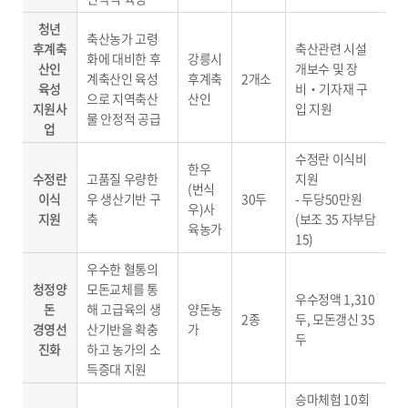
청년
축산농가 고령
후계축
축산관련 시설
화에 대비한 후
강릉시
산인
개보수 및 장
계축산인 육성
후계축
2개소
육성
비‧기자재 구
으로 지역축산
산인
지원사
입 지원
물 안정적 공급
업
수정란 이식비
한우
수정란
고품질 우량한
지원
(번식
이식
우 생산기반 구
30두
- 두당50만원
우)사
지원
축
(보조 35 자부담
육농가
15)
우수한 혈통의
청정양
모돈교체를 통
우수정액 1,310
돈
해 고급육의 생
양돈농
2종
두, 모돈갱신 35
경영선
산기반을 확충
가
두
진화
하고 농가의 소
득증대 지원
승마체험 10회