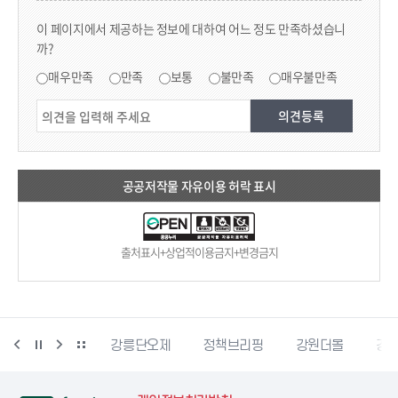
콘텐츠 만족도 조사
이 페이지에서 제공하는 정보에 대하여 어느 정도 만족하셨습니
까?
만족도 조사
매우만족
만족
보통
불만족
매우불만족
공공저작물 자유이용 허락 표시
출처표시+상업적이용금지+변경금지
강릉생태관광
강릉단오제
정책브리핑
강원더몰
강원