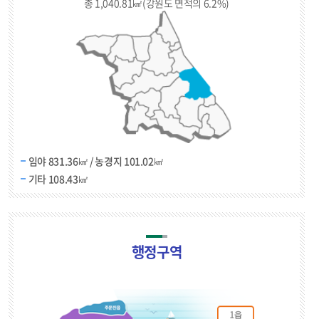
총 1,040.81㎢(강원도 면적의 6.2%)
임야 831.36㎢ / 농경지 101.02㎢
기타 108.43㎢
행정구역