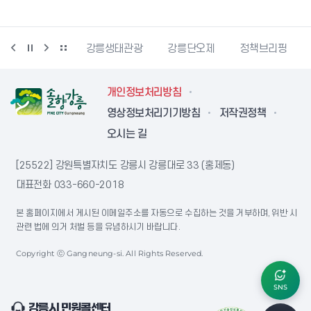
시동물사랑센터
강릉생태관광
강릉단오제
정책브리핑
개인정보처리방침
영상정보처리기기방침
저작권정책
오시는 길
[25522] 강원특별자치도 강릉시 강릉대로 33 (홍제동)
대표전화
033-660-2018
본 홈페이지에서 게시된 이메일주소를 자동으로 수집하는 것을 거부하며, 위반 시
관련 법에 의거 처벌 등을 유념하시기 바랍니다.
Copyright ⓒ Gangneung-si. All Rights Reserved.
SNS
강릉시 민원콜센터