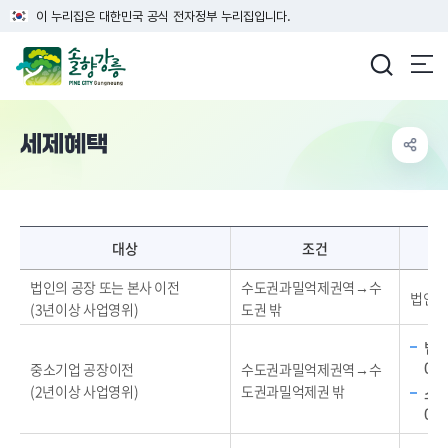
이 누리집은 대한민국 공식 전자정부 누리집입니다.
강릉시청
세제혜택
세제혜택-대상, 조건, 감면내용, 일몰, 근거
대상
조건
법인의 공장 또는 본사 이전
수도권과밀억제권역→수
법인세 
(3년이상 사업영위)
도권 밖
법인
0%
중소기업 공장이전
수도권과밀억제권역→수
(2년이상 사업영위)
도권과밀억제권 밖
소득
0%