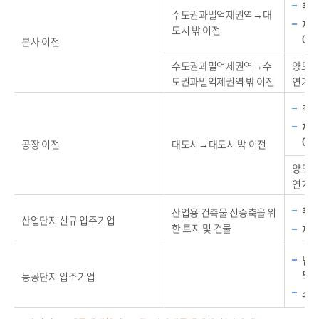
취득
수도권과밀억제권역→대
재산
도시 밖 이전
0%
본사 이전
수도권과밀억제권역→수
양도차
도권과밀억제권역 밖 이전
연기+
취득
재산
0%
공장 이전
대도시→대도시 밖 이전
양도차
연기+
취득
산업용 건축물 신증축을 위
산업단지 신규 입주기업
한 토지 및 건물
재산
법인
또
농공단지 입주기업
소득