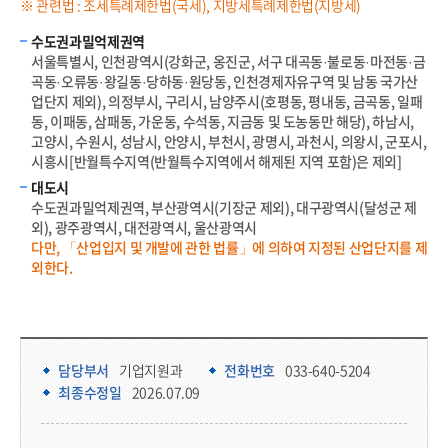
※ 관련법 : 조세특례제한법(국세), 지방세특례제한법(지방세)
수도권과밀억제권역
서울특별시, 인천광역시(강화군, 옹진군, 서구 대곡동·불로동·마전동·금
곡동·오류동·왕길동·당하동·원당동, 인천경제자유구역 및 남동 국가산
업단지 제외), 의정부시, 구리시, 남양주시(호평동, 평내동, 금곡동, 일패
동, 이패동, 삼패동, 가운동, 수석동, 지금동 및 도농동만 해당), 하남시,
고양시, 수원시, 성남시, 안양시, 부천시, 광명시, 과천시, 의왕시, 군포시,
시흥시[반월특수지역(반월특수지역에서 해제된 지역 포함)은 제외]
대도시
수도권과밀억제권역, 부산광역시(기장군 제외), 대구광역시(달성군 제
외), 광주광역시, 대전광역시, 울산광역시
다만, 「산업입지 및 개발에 관한 법률」에 의하여 지정된 산업단지를 제
외한다.
담당부서 정보 & 컨텐츠 만족도 조사 & 공공저작물 자유이용 허락 표시
담당부서 정보
담당부서
기업지원과
전화번호
033-640-5204
최종수정일
2026.07.09
콘텐츠 만족도 조사