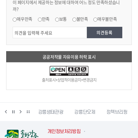
이 페이지에서 제공하는 정보에 대하여 어느 정도 만족하셨습니
까?
만족도 조사
매우만족
만족
보통
불만족
매우불만족
공공저작물 자유이용 허락 표시
출처표시+상업적이용금지+변경금지
시동물사랑센터
강릉생태관광
강릉단오제
정책브리핑
개인정보처리방침