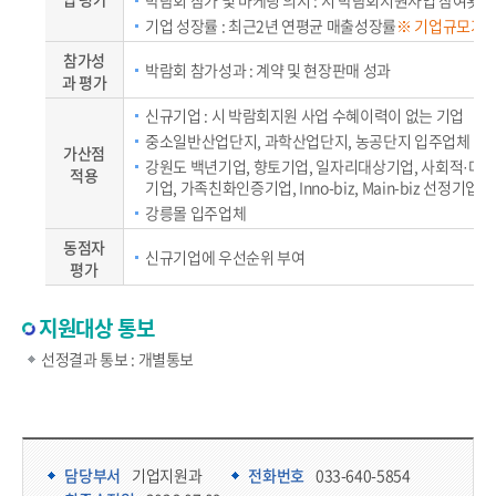
박람회 참가 및 마케팅 의지 : 시 박람회지원사업 참여횟수
기업 성장률 : 최근2년 연평균 매출성장률
※ 기업규모가 
참가성
박람회 참가성과 : 계약 및 현장판매 성과
과 평가
신규기업 : 시 박람회지원 사업 수혜이력이 없는 기업
중소일반산업단지, 과학산업단지, 농공단지 입주업체
가산점
강원도 백년기업, 향토기업, 일자리대상기업, 사회적·마을
적용
기업, 가족친화인증기업, Inno-biz, Main-biz 선정기업
강릉몰 입주업체
동점자
신규기업에 우선순위 부여
평가
지원대상 통보
선정결과 통보 : 개별통보
담당부서 정보 & 컨텐츠 만족도 조사 & 공공저작물 자유이용 허락 표시
담당부서 정보
담당부서
기업지원과
전화번호
033-640-5854