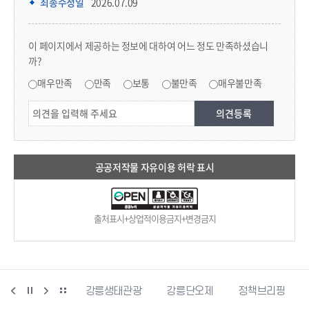
최종수정일
2026.07.09
콘텐츠 만족도 조사
이 페이지에서 제공하는 정보에 대하여 어느 정도 만족하셨습니
까?
만족도 조사
매우만족
만족
보통
불만족
매우불만족
공공저작물 자유이용 허락 표시
출처표시+상업적이용금지+변경금지
사랑센터
강릉생태관광
강릉단오제
정책브리핑
강원더