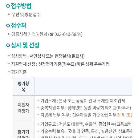
접수방법
우편 및 방문접수
접수처
강릉시청 기업지원과 (☎ 033-640-5854)
심사 및 선정
심사방법 : 서면심사 또는 현장실사(필요시)
지원업체 선정 : 선정평가기준(점수표) 따른 상위 우수기업
평가기준
박람(전시)회 참가지원 신청업체 평가기준 및 평가내용 상세설명
평가항
목
기업소재 : 본사 또는 공장이 관내 소재한 제조업체
지원자
중복지원 여부 : 당해년도 동일 박람회 타기관(타부서) 중
격평가
지방세 납부 여부 : 접수마감일 기준 완납여부
※ 위 조건 
기업규모 : 전년도 매출액, 수출액, 종업원 수(고용보험 가
기술능력 보유 : 국내·외 인증, 특허, 실용신안, 상표등록 
참가기
업 평가