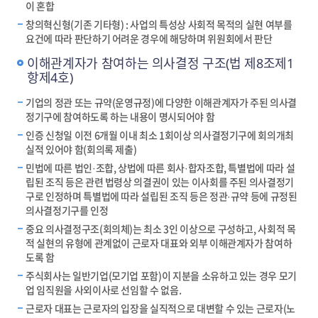
이 혼합
창의혁신형(기존 기타형) : 사업의 특성상 사회적 목적의 실현 여부를
요건에 따라 판단하기 어려운 경우에 해당하며 위원회에서 판단
이해관계자가 참여하는 의사결정 구조(법 제8조제1
항제4호)
기업의 정관 또는 규약(운영규정)에 다양한 이해관계자가 주된 의사결
정기구에 참여하도록 하는 내용이 명시되어야 함
인증 신청일 이전 6개월 이내 최소 1회이상 의사결정기구에 회의개최
실적 있어야 함(회의록 제출)
민법에 따른 법인·조합, 상법에 따른 회사·합자조합, 특별법에 따라 설
립된 조직 등은 관련 법령상 의결권이 있는 이사회를 주된 의사결정기
구로 인정하며 특별법에 따라 설립된 조직 등은 정관·규약 등에 규정된
의사결정기구를 인정
중요 의사결정구조(회의체)는 최소 3인 이상으로 구성하고, 사회적 목
적 실현의 유형에 관계없이 근로자 대표와 외부 이해관계자가 참여하
도록 함
주식회사는 일반기업(모기업 포함)이 지분을 소유하고 있는 경우 모기
업 임직원을 사외이사로 선임할 수 없음.
근로자 대표는 근로자의 입장을 실직적으로 대변할 수 있는 근로자(노