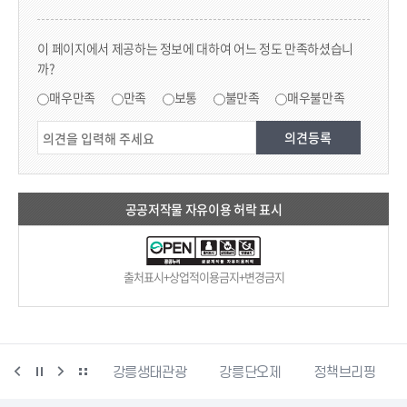
콘텐츠 만족도 조사
이 페이지에서 제공하는 정보에 대하여 어느 정도 만족하셨습니
까?
만족도 조사
매우만족
만족
보통
불만족
매우불만족
공공저작물 자유이용 허락 표시
출처표시+상업적이용금지+변경금지
시동물사랑센터
강릉생태관광
강릉단오제
정책브리핑