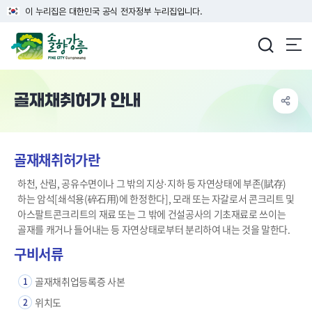
이 누리집은 대한민국 공식 전자정부 누리집입니다.
강릉시청
골재채취허가 안내
골재채취허가란
하천, 산림, 공유수면이나 그 밖의 지상·지하 등 자연상태에 부존(賦存)
하는 암석[쇄석용(碎石用)에 한정한다], 모래 또는 자갈로서 콘크리트 및
아스팔트콘크리트의 재료 또는 그 밖에 건설공사의 기초재료로 쓰이는
골재를 캐거나 들어내는 등 자연상태로부터 분리하여 내는 것을 말한다.
구비서류
골재채취업등록증 사본
1
위치도
2