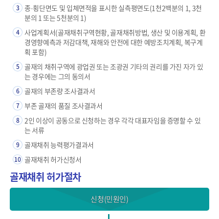
종·횡단면도 및 입체면적을 표시한 실측평면도(1천2백분의 1, 3천
3
분의 1 또는 5천분의 1)
사업계획서(골재채취구역현황, 골재채취방법, 생산 및 이용계획, 환
4
경영향예측과 저감대책, 재해와 안전에 대한 예방조치계획, 복구계
획 포함)
골재의 채취구역에 광업권 또는 조광권 기타의 권리를 가진 자가 있
5
는 경우에는 그의 동의서
골재의 부존량 조사결과서
6
부존 골재의 품질 조사결과서
7
2인 이상이 공동으로 신청하는 경우 각각 대표자임을 증명할 수 있
8
는 서류
골재채취 능력평가결과서
9
골재채취 허가신청서
10
골재채취 허가절차
신청(민원인)