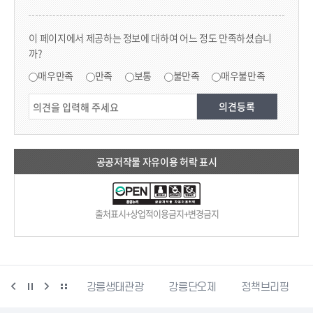
콘텐츠 만족도 조사
이 페이지에서 제공하는 정보에 대하여 어느 정도 만족하셨습니
까?
만족도 조사
매우만족
만족
보통
불만족
매우불만족
공공저작물 자유이용 허락 표시
출처표시+상업적이용금지+변경금지
시동물사랑센터
강릉생태관광
강릉단오제
정책브리핑