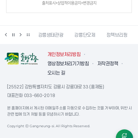
출처표시+상업적이용금지+변경금지
시동물사랑센터
강릉생태관광
강릉단오제
정책브리핑
개인정보처리방침
영상정보처리기기방침
저작권정책
오시는 길
[25522] 강원특별자치도 강릉시 강릉대로 33 (홍제동)
대표전화
033-660-2018
본 홈페이지에서 게시된 이메일주소를 자동으로 수집하는 것을 거부하며, 위반 시
관련 법에 의거 처벌 등을 유념하시기 바랍니다.
Copyright ⓒ Gangneung-si. All Rights Reserved.