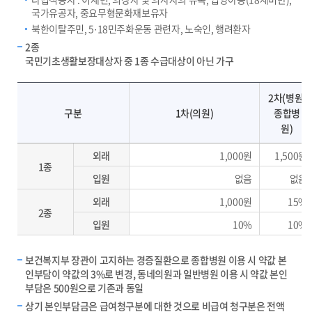
국가유공자, 중요무형문화재보유자
북한이탈주민, 5·18민주화운동 관련자, 노숙인, 행려환자
2종
국민기초생활보장대상자 중 1종 수급대상이 아닌 가구
대상자 및 본인부담금-구분, 1차(의원), 2차(병원,종합병원), 3차(상급종합병원), 약국
2차(병원,
구분
1차(의원)
종합병
원)
외래
1,000원
1,500원
1종
입원
없음
없음
외래
1,000원
15%
2종
입원
10%
10%
보건복지부 장관이 고지하는 경증질환으로 종합병원 이용 시 약값 본
인부담이 약값의 3%로 변경, 동네의원과 일반병원 이용 시 약값 본인
부담은 500원으로 기존과 동일
상기 본인부담금은 급여청구분에 대한 것으로 비급여 청구분은 전액