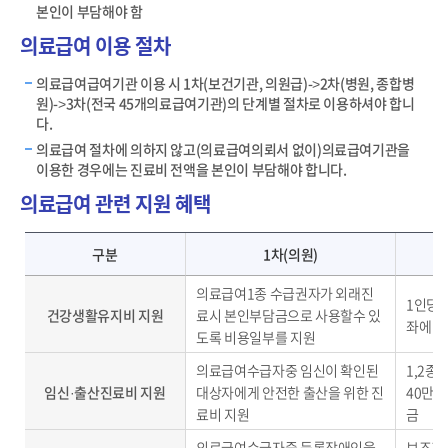
본인이 부담해야 함
의료급여 이용 절차
의료급여급여기관 이용 시 1차(보건기관, 의원급)->2차(병원, 종합병
원)->3차(전국 45개의료급여기관)의 단계별 절차로 이용하셔야 합니
다.
의료급여 절차에 의하지 않고(의료급여의뢰서 없이)의료급여기관을
이용한 경우에는 진료비 전액을 본인이 부담해야 합니다.
의료급여 관련 지원 혜택
의료급여 관련 지원 해택 - 구분, 1차(의원), 2차(병원,종합병원), 3차(상급종합병원)
구분
1차(의원)
의료급여1종 수급권자가 외래진
1인당 
건강생활유지비 지원
료시 본인부담금으로 사용할수 있
좌에 6
도록 비용일부를 지원
의료급여수급자중 임신이 확인된
1,2종
임신·출산진료비 지원
대상자에게 안전한 출산을 위한 진
40만원
료비 지원
금
의료급여수급자중 등록장애인을
보조기기