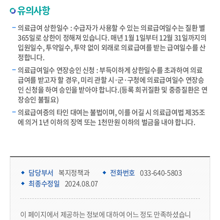
유의사항
의료급여 상한일수 : 수급자가 사용할 수 있는 의료급여일수는 질환 별
365일로 상한이 정해져 있습니다. 매년 1월 1일부터 12월 31일까지의
입원일수, 투약일수, 투약 없이 외래로 의료급여를 받는 급여일수를 산
정합니다.
의료급여일수 연장승인 신청 : 부득이하게 상한일수를 초과하여 의료
급여를 받고자 할 경우, 미리 관할 시･군･구청에 의료급여일수 연장승
인 신청을 하여 승인을 받아야 합니다.(등록 희귀질환 및 중증질환은 연
장승인 불필요)
의료급여증의 타인 대여는 불법이며, 이를 어길 시 의료급여법 제35조
에 의거 1년 이하의 징역 또는 1천만원 이하의 벌금을 내야 합니다.
담당부서 정보 & 컨텐츠 만족도 조사 & 공공저작물 자유이용 허락 표시
담당부서 정보
담당부서
복지정책과
전화번호
033-640-5803
최종수정일
2024.08.07
콘텐츠 만족도 조사
이 페이지에서 제공하는 정보에 대하여 어느 정도 만족하셨습니