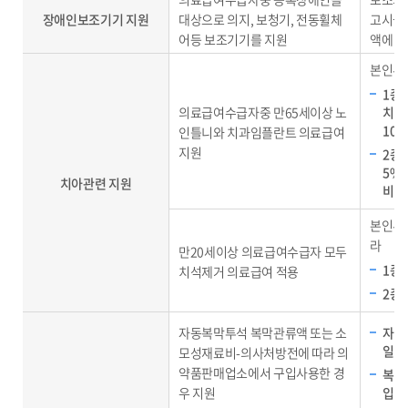
장애인보조기기 지원
대상으로 의지, 보청기, 전동휠체
고시금액
어등 보조기기를 지원
액에 해
본인부
1종
의료급여수급자중 만65세이상 노
치과
10%
인틀니와 치과임플란트 의료급여
지원
2종
5%
치아관련 지원
비용의
본인부담
라
만20세이상 의료급여수급자 모두
1종-
치석제거 의료급여 적용
2종-
자동복막투석 복막관류액 또는 소
자동
일 1
모성재료비-의사처방전에 따라 의
약품판매업소에서 구입사용한 경
복막
우 지원
입가