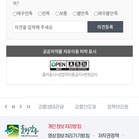
까?
만족도 조사
매우만족
만족
보통
불만족
매우불만족
공공저작물 자유이용 허락 표시
출처표시+상업적이용금지+변경금지
시동물사랑센터
강릉생태관광
강릉단오제
정책브리핑
개인정보처리방침
영상정보처리기기방침
저작권정책