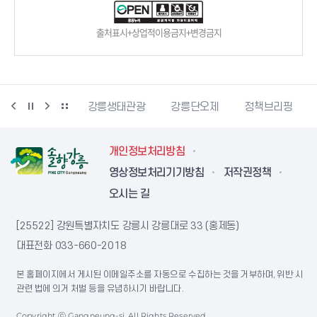
출처표시+상업적이용금지+변경금지
시동물사랑센터
강릉생태관광
강릉단오제
정책브리핑
개인정보처리방침
영상정보처리기기방침
저작권정책
오시는 길
[25522] 강원특별자치도 강릉시 강릉대로 33 (홍제동)
대표전화
033-660-2018
본 홈페이지에서 게시된 이메일주소를 자동으로 수집하는 것을 거부하며, 위반 시
관련 법에 의거 처벌 등을 유념하시기 바랍니다.
Copyright ⓒ Gangneung-si. All Rights Reserved.