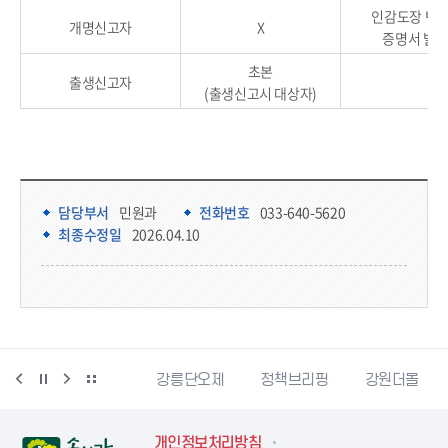
인감도장 변경 
개명신고자
X
증명서 발급
초본
출생신고자
(출생신고시 대상자)
담당부서 정보
담당부서 정보
담당부서
민원과
전화번호
033-640-5620
최종수정일
2026.04.10
강릉생태관광
강릉단오제
정책브리핑
강원더몰
강
개인정보처리방침