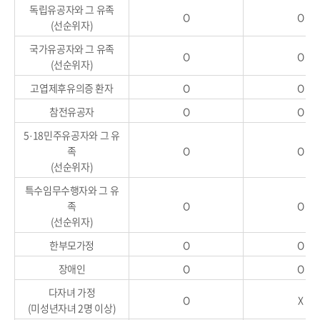
독립유공자와 그 유족
O
O
(선순위자)
국가유공자와 그 유족
O
O
(선순위자)
고엽제후유의증 환자
O
O
참전유공자
O
O
5·18민주유공자와 그 유
족
O
O
(선순위자)
특수임무수행자와 그 유
족
O
O
(선순위자)
한부모가정
O
O
장애인
O
O
다자녀 가정
O
X
(미성년자녀 2명 이상)