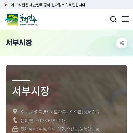
이 누리집은 대한민국 공식 전자정부 누리집입니다.
강릉시청
서부시장
배경 이미지
서부시장
위치 : 강원특별자치도 강릉시 임영로155번길 6
문의/안내 : 033-648-9136
판매품목 : 식품, 의류, 잡화, 수산물, 농특산물 등