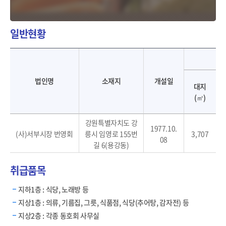
일반현황
서부시장-법인명, 소재지, 개설일, 시설규모, 층수
법인명
소재지
개설일
대지
(㎡)
강원특별자치도 강
1977.10.
(사)서부시장 번영회
릉시 임영로 155번
3,707
08
길 6(용강동)
취급품목
지하1층 : 식당, 노래방 등
지상1층 : 의류, 기름집, 그릇, 식품점, 식당(추어탕, 감자전) 등
지상2층 : 각종 동호회 사무실