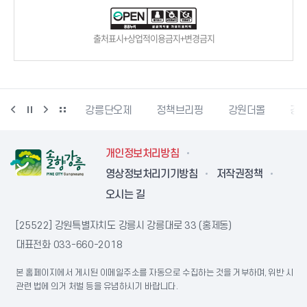
출처표시+상업적이용금지+변경금지
강릉생태관광
강릉단오제
정책브리핑
강원더몰
강원
개인정보처리방침
영상정보처리기기방침
저작권정책
오시는 길
[25522] 강원특별자치도 강릉시 강릉대로 33 (홍제동)
대표전화
033-660-2018
본 홈페이지에서 게시된 이메일주소를 자동으로 수집하는 것을 거부하며, 위반 시
관련 법에 의거 처벌 등을 유념하시기 바랍니다.