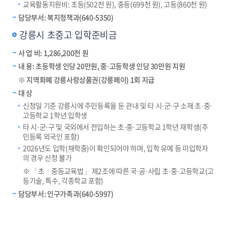
교육활동지원비: 초등(502천 원), 중등(699천 원), 고등(860천 원)
담당부서: 복지정책과(640-5350)
강릉시 초중고 입학준비금
사 업 비: 1,286,200천 원
내 용: 초등학생 인당 20만원, 중·고등학생 인당 30만원 지원
※ 지역화폐 강릉사랑상품권(강릉페이) 1회 지급
대 상
신청일 기준 강릉시에 주민등록을 둔 관내 및 타 시·군·구 소재 초·중·
고등학교 1학년 입학생
타 시·군·구 및 국외에서 전입하는 초·중·고등학교 1학년 재학생(주
민등록 외국인 포함)
2026년도 입학(재학중)이 확인되어야 하며, 입학 유예 등 미입학자
의 경우 신청 불가
※ 「초ㆍ중등교육법」 제2조에 따른 국·공·사립 초·중·고등학교(고
등기술, 특수, 각종학교 포함)
담당부서: 인구가족과(640-5997)