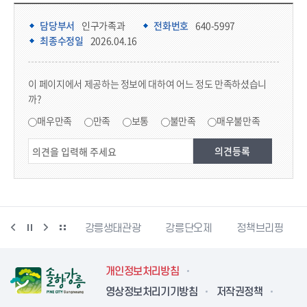
담당부서 정보 & 컨텐츠 만족도 조사
담당부서 정보
담당부서
인구가족과
전화번호
640-5997
최종수정일
2026.04.16
콘텐츠 만족도 조사
이 페이지에서 제공하는 정보에 대하여 어느 정도 만족하셨습니
까?
만족도 조사
매우만족
만족
보통
불만족
매우불만족
시동물사랑센터
강릉생태관광
강릉단오제
정책브리핑
개인정보처리방침
영상정보처리기기방침
저작권정책