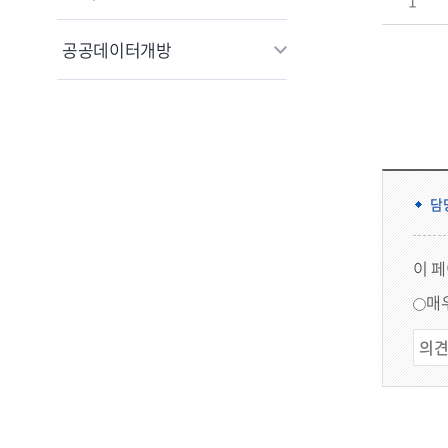
1
공공데이터개방
담
이 
매