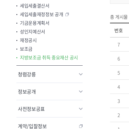
세입세출결산서
세입세출재정정보 공개
총 게시물
기금운용계획서
번호
성인지예산서
재정공시
7
보조금
지방보조금 취득 중요재산 공시
6
5
청렴강릉
4
정보공개
3
사전정보공표
2
계약/입찰정보