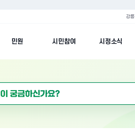
강릉
민원
시민참여
시정소식