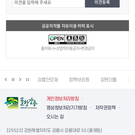
공공저작물 자유이용 허락 표시
출처표시+상업적이용금지+변경금지
강릉생태관광
강릉단오제
정책브리핑
강원더몰
강원
개인정보처리방침
영상정보처리기기방침
저작권정책
오시는 길
[25522] 강원특별자치도 강릉시 강릉대로 33 (홍제동)