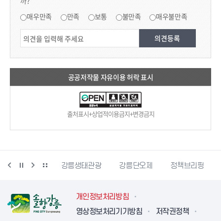
까?
만족도 조사
매우만족
만족
보통
불만족
매우불만족
공공저작물 자유이용 허락 표시
출처표시+상업적이용금지+변경금지
동물사랑센터
강릉생태관광
강릉단오제
정책브리핑
강
개인정보처리방침
영상정보처리기기방침
저작권정책