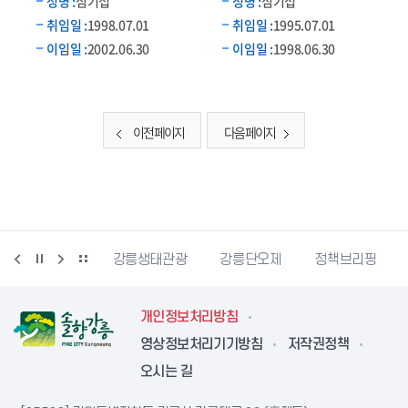
성명 :
심기섭
성명 :
심기섭
취임일 :
1998.07.01
취임일 :
1995.07.01
이임일 :
2002.06.30
이임일 :
1998.06.30
이전 페이지
다음 페이지
시동물사랑센터
강릉생태관광
강릉단오제
정책브리핑
개인정보처리방침
영상정보처리기기방침
저작권정책
오시는 길