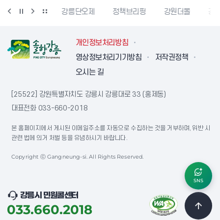
강릉생태관광
강릉단오제
정책브리핑
강원더몰
강원
개인정보처리방침
영상정보처리기기방침
저작권정책
오시는 길
[25522] 강원특별자치도 강릉시 강릉대로 33 (홍제동)
대표전화
033-660-2018
본 홈페이지에서 게시된 이메일주소를 자동으로 수집하는 것을 거부하며, 위반 시
관련 법에 의거 처벌 등을 유념하시기 바랍니다.
Copyright ⓒ Gangneung-si. All Rights Reserved.
SNS
강릉시 민원콜센터
033.660.2018