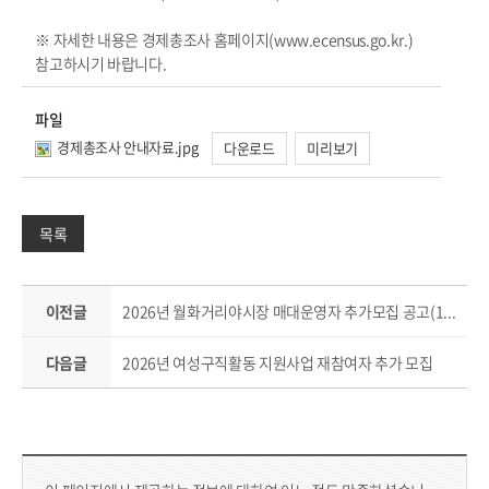
※ 자세한 내용은 경제총조사 홈페이지(www.ecensus.go.kr.)
참고하시기 바랍니다.
파일
경제총조사 안내자료.jpg
다운로드
미리보기
목록
이전글
2026년 월화거리야시장 매대운영자 추가모집 공고(1차)
다음글
2026년 여성구직활동 지원사업 재참여자 추가 모집
컨텐츠 만족도 조사 & 공공저작물 자유이용 허락 표시
콘텐츠 만족도 조사