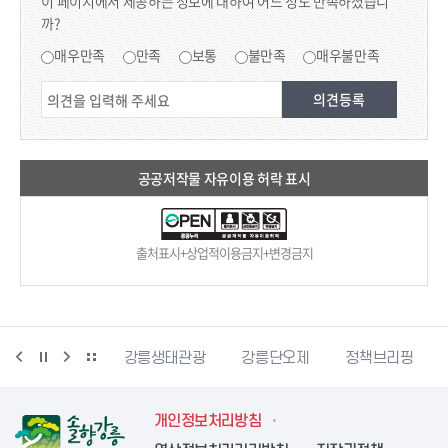
이 페이지에서 제공하는 정보에 대하여 어느 정도 만족하셨습니
까?
만족도 조사
매우만족
만족
보통
불만족
매우불만족
공공저작물 자유이용 허락 표시
출처표시+상업적이용금지+변경금지
시동물사랑센터
강릉생태관광
강릉단오제
정책브리핑
개인정보처리방침