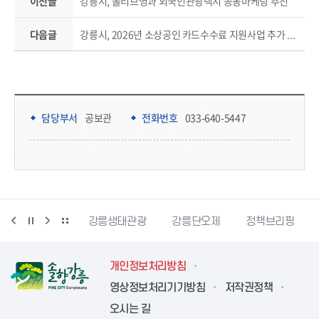
이전글
강릉시, 올리브영과 외국인관광택시 공동마케팅 추진
다음글
강릉시, 2026년 소상공인 카드수수료 지원사업 추가 접수
담당부서 정보
담당부서 정보
담당부서
공보관
전화번호
033-640-5447
시동물사랑센터
강릉생태관광
강릉단오제
정책브리핑
개인정보처리방침
영상정보처리기기방침
저작권정책
오시는 길