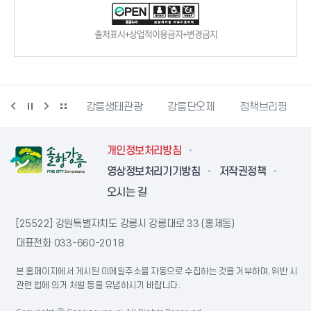
출처표시+상업적이용금지+변경금지
시동물사랑센터
강릉생태관광
강릉단오제
정책브리핑
개인정보처리방침
영상정보처리기기방침
저작권정책
오시는 길
[25522] 강원특별자치도 강릉시 강릉대로 33 (홍제동)
대표전화
033-660-2018
본 홈페이지에서 게시된 이메일주소를 자동으로 수집하는 것을 거부하며, 위반 시
관련 법에 의거 처벌 등을 유념하시기 바랍니다.