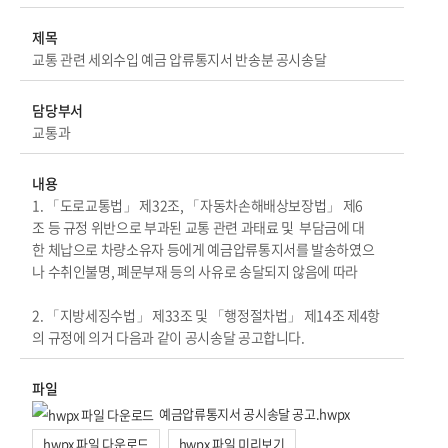
제목
교통 관련 세외수입 예금 압류통지서 반송분 공시송달
담당부서
교통과
내용
1. 「도로교통법」 제32조, 「자동차손해배상보장법」 제6
조 등 규정 위반으로 부과된 교통 관련 과태료 및 부담금에 대
한 체납으로 차량소유자 등에게 예금압류통지서를 발송하였으
나 수취인불명, 폐문부재 등의 사유로 송달되지 않음에 따라
2. 「지방세징수법」 제33조 및 「행정절차법」 제14조 제4항
의 규정에 의거 다음과 같이 공시송달 공고합니다.
파일
예금압류통지서 공시송달 공고.hwpx
hwpx 파일 다운로드
hwpx 파일 미리보기