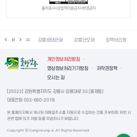
출처표시+상업적이용금지+변경금지
시동물사랑센터
강릉생태관광
강릉단오제
정책브리핑
개인정보처리방침
영상정보처리기기방침
저작권정책
오시는 길
[25522] 강원특별자치도 강릉시 강릉대로 33 (홍제동)
대표전화
033-660-2018
본 홈페이지에서 게시된 이메일주소를 자동으로 수집하는 것을 거부하며, 위반 시
관련 법에 의거 처벌 등을 유념하시기 바랍니다.
Copyright ⓒ Gangneung-si. All Rights Reserved.