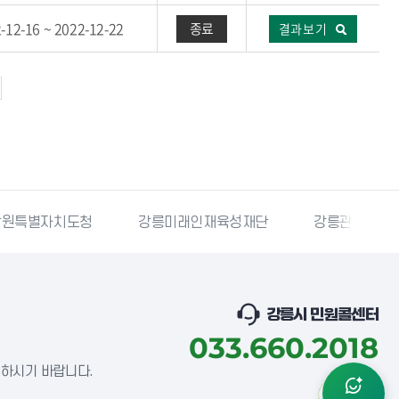
-12-16 ~ 2022-12-22
종료
결과보기
강릉미래인재육성재단
강릉관광개발공사
국민재난
강릉시 민원콜센터
033.660.2018
념하시기 바랍니다.