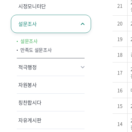
21
시정모니터단
20
설문조사
19
설문조사
만족도 설문조사
18
적극행정
17
자원봉사
16
칭찬합시다
15
자유게시판
14