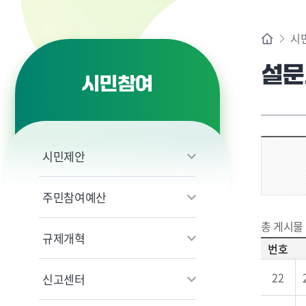
시
설문
시민참여
시민제안
주민참여예산
총 게시물
규제개혁
번호
22
신고센터