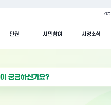
강릉
민원
시민참여
시정소식