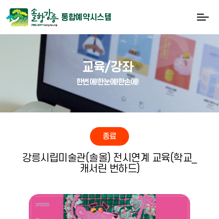
통합예약시스템
교육/강좌
한번에!한눈에!한손에!
종료
강릉시립미술관(솔올) 전시연계 교육(학교_
캐서린 번하드)