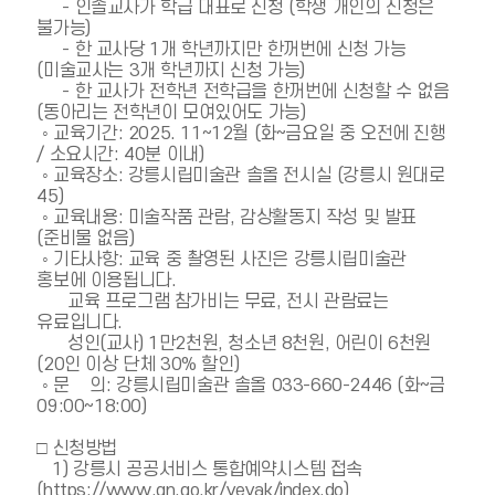
     - 인솔교사가 학급 대표로 신청 (학생 개인의 신청은 
불가능)

     - 한 교사당 1개 학년까지만 한꺼번에 신청 가능 
(미술교사는 3개 학년까지 신청 가능)

     - 한 교사가 전학년 전학급을 한꺼번에 신청할 수 없음 
(동아리는 전학년이 모여있어도 가능)

 ◦ 교육기간: 2025. 11~12월 (화~금요일 중 오전에 진행 
/ 소요시간: 40분 이내)

 ◦ 교육장소: 강릉시립미술관 솔올 전시실 (강릉시 원대로 
45)

 ◦ 교육내용: 미술작품 관람, 감상활동지 작성 및 발표 
(준비물 없음)

 ◦ 기타사항: 교육 중 촬영된 사진은 강릉시립미술관 
홍보에 이용됩니다.

      교육 프로그램 참가비는 무료, 전시 관람료는 
유료입니다.

      성인(교사) 1만2천원, 청소년 8천원, 어린이 6천원 
(20인 이상 단체 30% 할인)

 ◦ 문    의: 강릉시립미술관 솔올 033-660-2446 (화~금 
09:00~18:00)

□ 신청방법

   1) 강릉시 공공서비스 통합예약시스템 접속 
(https://www.gn.go.kr/yeyak/index.do)
