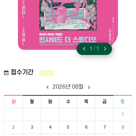
1
/
1
이전
다음
접수기간
2026
년
08
월
달력 - 일요일 ~ 토요일 일정 포함
일
월
화
수
목
금
토
1
2
3
4
5
6
7
8