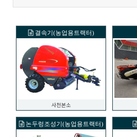
결속기(농업용트랙터)
사천본소
논두렁조성기(농업용트랙터)