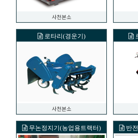
사천본소
로타리(경운기)
사천본소
무논정지기(농업용트랙터)
반전