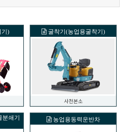
기)
굴착기(농업용굴착기)
사천본소
물분쇄기
농업용동력운반차