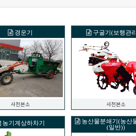
경운기
구굴기(보행관리
사천본소
사천본소
농산물분쇄기(농산
농기계상하차기
(일반))