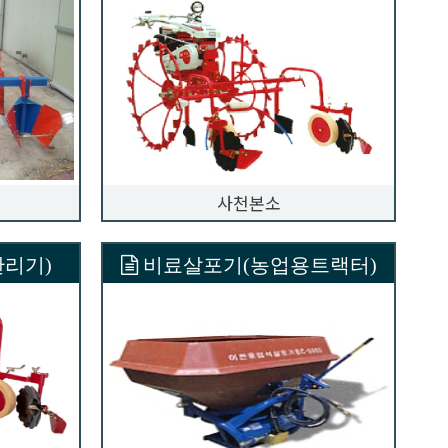
사천본소
리기)
비료살포기(농업용트랙터)