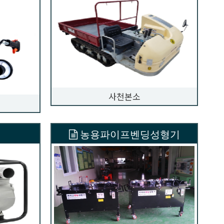
사천본소
농용파이프벤딩성형기