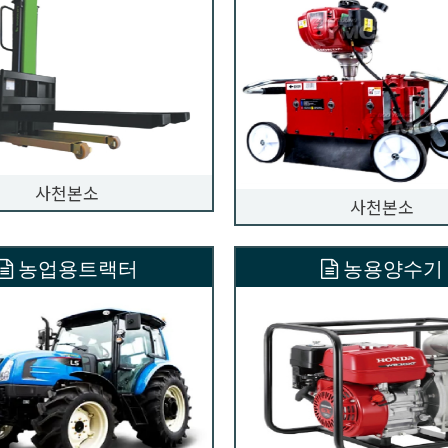
사천본소
사천본소
농업용트랙터
농용양수기