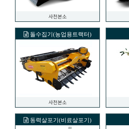
사천본소
돌수집기(농업용트랙터)
사천본소
동력살포기(비료살포기)