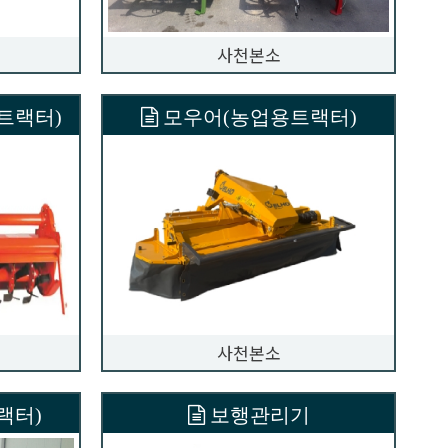
사천본소
트랙터)
모우어(농업용트랙터)
사천본소
랙터)
보행관리기