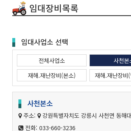
임대장비목록
임대사업소 선택
전체사업소
사천본
재해.재난장비(본소)
재해.재난장비(
사천본소
주소:
강원특별자치도 강릉시 사천면 동해대로 
전화: 033-660-3236