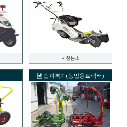
사천본소
랩피복기(농업용트랙터)