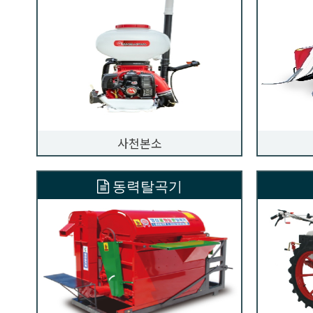
사천본소
동력탈곡기