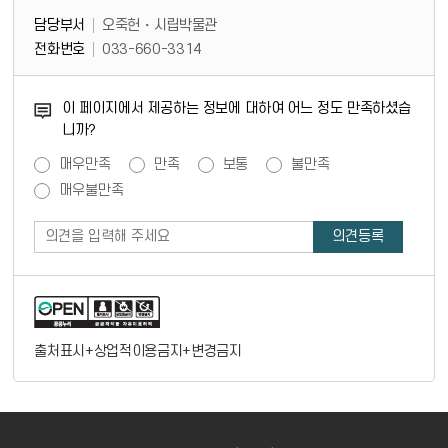
담당부서
오죽헌・시립박물관
전화번호
033-660-3314
콘텐츠 만족도 조사
이 페이지에서 제공하는 정보에 대하여 어느 정도 만족하셨습
니까?
만족도 조사
매우만족
만족
보통
불만족
매우불만족
출처표시+상업적이용금지+변경금지
바로가기