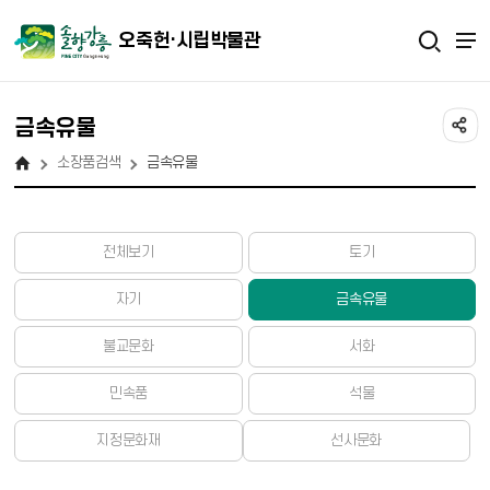
오죽헌·시립박물관
금속유물
소장품검색
금속유물
전체보기
토기
자기
금속유물
불교문화
서화
민속품
석물
지정문화재
선사문화