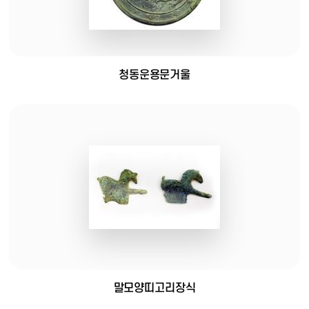
청동운용문거울
말모양띠고리장식