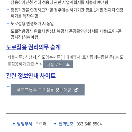
점용허가신청 건에 점용에 관한 사업계획서를 제출하여야 함
점용기간을 연장하고자 할 경우에는 허가기간 종료 1개월 전까지 연장
허가를 득하여 함
도로점용 변경허가 시 동일
도로점용공사 완료시 원상회복공사 준공확인신청서를 제출(도면+준
공사진)하여야함
도로점용 권리의무 승계
제출서류 : 신청서, 양도양수서류(매매계약서, 토지등기부등본 등) ※ 도
로점용허가 관련 서식
다운로드
관련 정보안내 사이트
국토교통부 도로점용 정보마당
담당부서 정보 & 컨텐츠 만족도 조사 & 공공저작물 자유이용 허락 표시
담당부서 정보
담당부서
도로과
전화번호
033-640-5504