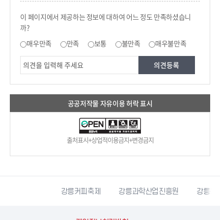
콘텐츠 만족도 조사
이 페이지에서 제공하는 정보에 대하여 어느 정도 만족하셨습니
까?
만족도 조사
매우만족
만족
보통
불만족
매우불만족
공공저작물 자유이용 허락 표시
출처표시+상업적이용금지+변경금지
시자원봉사센터
강릉커피축제
강릉과학산업진흥원
강릉문