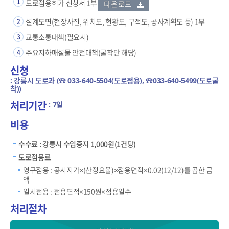
1
도로점용허가 신청서 1부
다운로드
설계도면(현장사진, 위치도, 현황도, 구적도, 공사계획도 등) 1부
2
교통소통대책(필요시)
3
주요지하매설물 안전대책(굴착만 해당)
4
신청
: 강릉시 도로과 (☎ 033-640-5504(도로점용), ☎033-640-5499(도로굴
착))
처리기간
: 7일
비용
수수료 : 강릉시 수입증지 1,000원(1건당)
도로점용료
영구점용 : 공시지가×(산정요율)×점용면적×0.02(12/12)를 곱한 금
액
일시점용 : 점용면적×150원×점용일수
처리절차