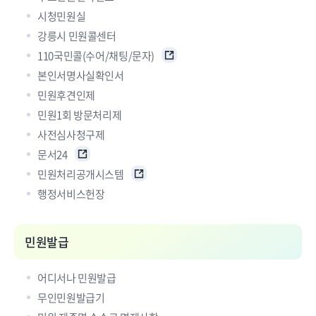
시청민원실
강릉시 민원콜센터
110국민콜(수어/채팅/문자)
본인서명사실확인서
민원후견인제
민원1회 방문처리제
사전심사청구제
문서24
민원처리공개시스템
행정서비스헌장
민원발급
어디서나 민원발급
무인민원발급기