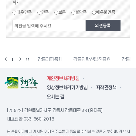
까?
만족도 조사
매우만족
만족
보통
불만족
매우불만족
시자원봉사센터
강릉커피축제
강릉과학산업진흥원
강릉문
개인정보처리방침
영상정보처리기기방침
저작권정책
오시는 길
[25522] 강원특별자치도 강릉시 강릉대로 33 (홍제동)
대표전화
033-660-2018
본 홈페이지에서 게시된 이메일주소를 자동으로 수집하는 것을 거부하며, 위반 시