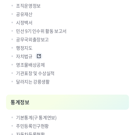
조직운영정보
공유재산
시정백서
민선 9기 인수위 활동 보고서
공무국외출장보고
행정지도
자치법규
영조물배상공제
기관표창 및 수상실적
달라지는 강릉생활
통계정보
기본통계(구 통계연보)
주민등록인구현황
자동차등록현황