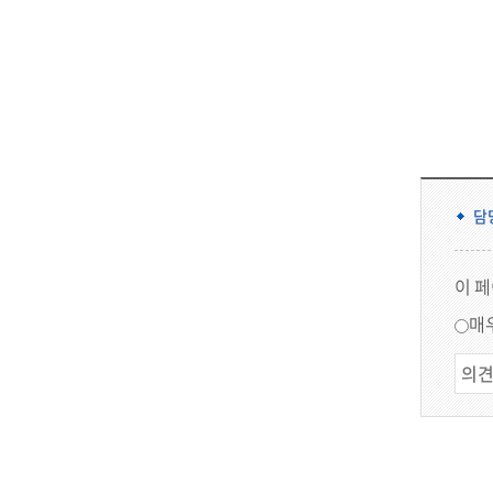
담
이 
매