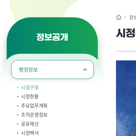
정
시정
정보공개
행정정보
시정구호
시정현황
주요업무계획
조직운영정보
공유재산
시정백서