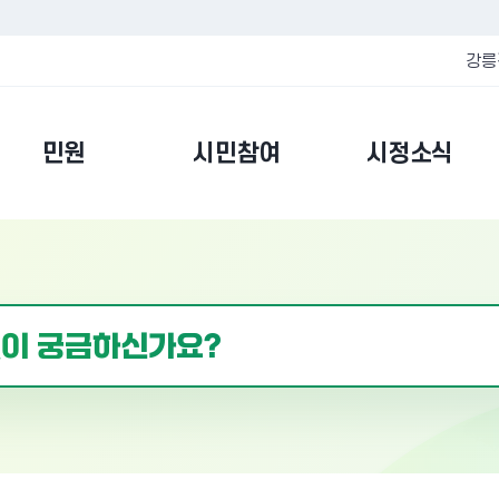
강릉
민원
시민참여
시정소식