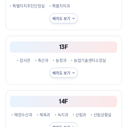
특별자치추진단장실
특별자치과
배치도 보기
13F
감사관
축산과
농정과
농업기술센터소장실
배치도 보기
14F
해양수산과
체육과
녹지과
산림과
산림상황실