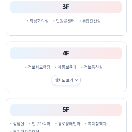
3F
화상회의실
민원콜센터
통합전산실
4F
정보화교육장
아동보육과
정보통신실
배치도 보기
5F
상담실
인구가족과
경로장애인과
복지정책과
복지민원국장실