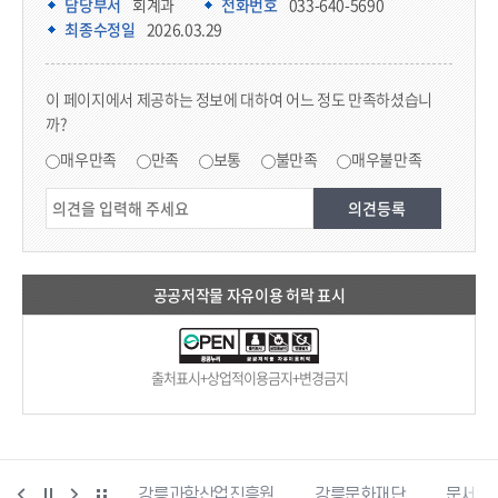
담당부서
회계과
전화번호
033-640-5690
최종수정일
2026.03.29
콘텐츠 만족도 조사
이 페이지에서 제공하는 정보에 대하여 어느 정도 만족하셨습니
까?
만족도 조사
매우만족
만족
보통
불만족
매우불만족
공공저작물 자유이용 허락 표시
출처표시+상업적이용금지+변경금지
강릉커피축제
강릉과학산업진흥원
강릉문화재단
문서24