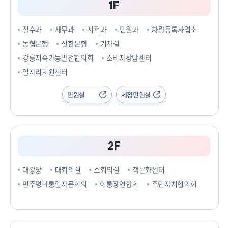
1F
징수과
세무과
지적과
민원과
차량등록사업소
농협은행
신한은행
기자실
강릉지속가능발전협의회
소비자상담센터
일자리지원센터
민원실
세정민원실
2F
대강당
대회의실
소회의실
책문화센터
민주평화통일자문회의
이통장연합회
주민자치협의회