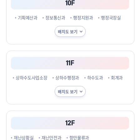
10F
기획예산과
정보통신과
행정지원과
행정국장실
배치도 보기
11F
상하수도사업소장
상하수행정과
하수도과
회계과
배치도 보기
12F
재난상황실
재난안전과
항만물류과