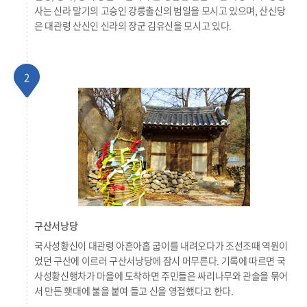
사는 신라 말기의 고승인 강릉출신의 범일을 모시고 있으며, 산신당
은 대관령 산신인 신라의 장군 김유신을 모시고 있다.
2
구산서낭당
국사성황신이 대관령 아흔아홉 굽이를 내려오다가 조선조때 역원이
었던 구산에 이르러 구산서낭당에 잠시 머무른다. 기록에 따르면 국
사성황신행차가 마을에 도착하면 주민들은 싸리나무와 관솔을 묶어
서 만든 횃대에 불을 붙여 들고 신을 영접했다고 한다.