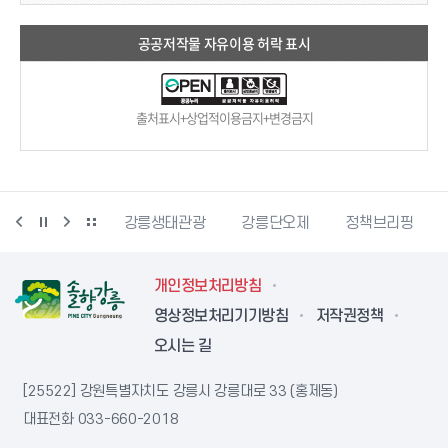
공공저작물 자유이용 허락 표시
출처표시+상업적이용금지+변경금지
강릉생태관광
강릉단오제
정책브리핑
강원더몰
강
개인정보처리방침
영상정보처리기기방침
저작권정책
오시는 길
[25522] 강원특별자치도 강릉시 강릉대로 33 (홍제동)
대표전화
033-660-2018