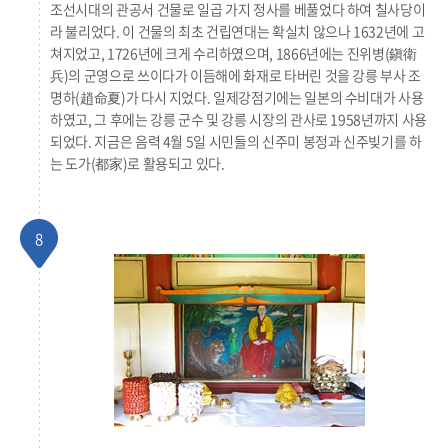
조선시대의 관공서 건물로 일곱 가지 정사를 베풀었다 하여 칠사당이
라 불리었다. 이 건물의 최초 건립연대는 확실치 않으나 1632년에 고
쳐지었고, 1726년에 크게 수리하였으며, 1866년에는 진위병(鎭衛
兵)의 군영으로 쓰이다가 이듬해에 화재로 타버린 것을 강릉 부사 조
명하(趙命夏)가 다시 지었다. 일제강점기에는 일본의 수비대가 사용
하였고, 그 후에는 강릉 군수 및 강릉 시장의 관사로 1958년까지 사용
되었다. 지금은 음력 4월 5일 시민들의 신주미 봉정과 신주빚기를 하
는 도가(都家)로 활용되고 있다.
8