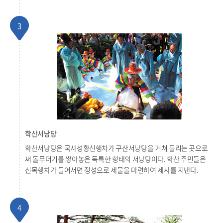
3
학산서낭당
학산서낭당은 국사성황신행차가 구산서낭당을 거쳐 들리는 곳으로
써 돌무더기를 쌓아놓은 독특한 형태의 서낭당이다. 학산 주민들은
신목행차가 들어서면 정성으로 제물을 마련하여 제사를 지낸다.
4