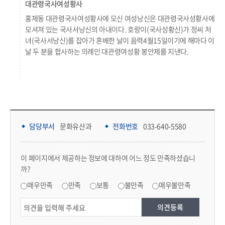
대관령국사여성황사
홍제동 대관령국사여성황사에 모신 여성낭신은 대관령국사성황사에
모셔져 있는 국사서낭신의 아내이다. 호랑이(국사성황신)가 정씨 처
녀(국사서낭신)를 잡아가 혼배한 날이 음력4월15일이기에 해마다 이
날 두 분을 합사하는 의례인 대관령여성황 봉안제를 지낸다.
담당부서 정보 & 컨텐츠 만족도 조사 & 공공저작물 자유이용 허락 표시
담당부서 정보
담당부서
문화유산과
전화번호
033-640-5580
콘텐츠 만족도 조사
이 페이지에서 제공하는 정보에 대하여 어느 정도 만족하셨습니
까?
만족도 조사
매우만족
만족
보통
불만족
매우불만족