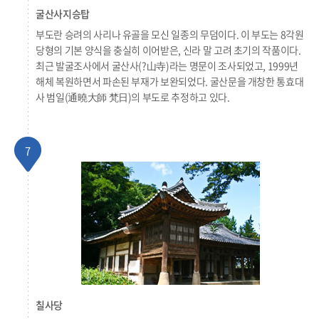
굴산사지승탑
부도란 승려의 사리나 유골을 모신 일종의 무덤이다. 이 부도는 8각원
당형의 기본 양식을 충실히 이어받은, 신라 말 고려 초기의 작품이다.
최근 발굴조사에서 굴산사(?山寺)라는 명문이 조사되었고, 1999년
해체 복원하면서 파손된 부재가 보완되었다. 굴산문을 개창한 통효대
사 범일(通曉大師 梵日)의 부도로 추정하고 있다.
7
칠사당