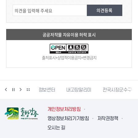
공공저작물 자유이용 허락 표시
출처표시+상업적이용금지+변경금지
단
문서24
국가법령정보센터
내고장알리미
전국시장
개인정보처리방침
영상정보처리기기방침
저작권정책
오시는 길