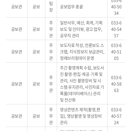
033-6
팀
공보관
공보
공보업무 총괄
40-50
장
34
주
일반서무, 예산, 회계, 기획
033-6
공보관
공보
무
보도 및 인터뷰, 광고 업무,
40-54
관
공무직 관리
57
주
보도자료 작성, 언론보도 스
033-6
공보관
공보
무
크랩, 지식정보지 보급관리,
40-51
관
정례브리핑데이 운영
05
주간 촬영계획 수립, 보도사
진 촬영·편집·제공·기록 및
주
033-6
관리, 사진 촬영장비 및 시
공보관
공보
무
40-58
스템 유지관리, 사진자료 기
관
63
록물(데이터베이스) 관리
및 전산화
주
영상콘텐츠 제작(촬영,편
033-6
공보관
공보
무
집), 영상촬영 및 영상장비
40-57
관
관리
24