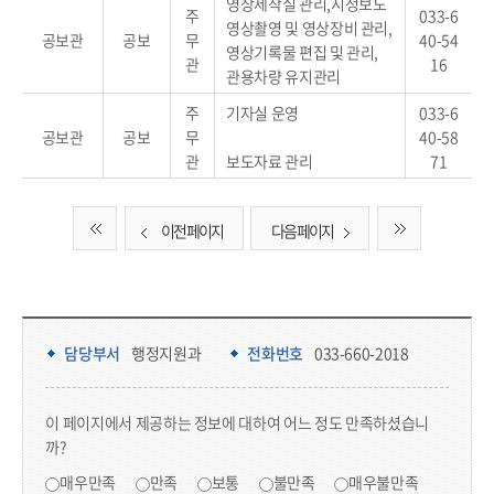
영상제작실 관리,시정보도
주
033-6
영상촬영 및 영상장비 관리,
공보관
공보
무
40-54
영상기록물 편집 및 관리,
관
16
관용차량 유지관리
주
기자실 운영
033-6
공보관
공보
무
40-58
관
보도자료 관리
71
이전 페이지
다음 페이지
담당부서 정보 & 컨텐츠 만족도 조사 & 공공저작물 자유이용 허락 표시
담당부서 정보
담당부서
행정지원과
전화번호
033-660-2018
콘텐츠 만족도 조사
이 페이지에서 제공하는 정보에 대하여 어느 정도 만족하셨습니
까?
만족도 조사
매우만족
만족
보통
불만족
매우불만족