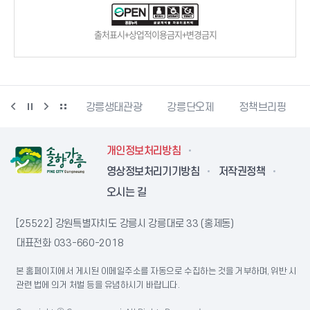
출처표시+상업적이용금지+변경금지
랑센터
강릉생태관광
강릉단오제
정책브리핑
강원더
개인정보처리방침
영상정보처리기기방침
저작권정책
오시는 길
[25522] 강원특별자치도 강릉시 강릉대로 33 (홍제동)
대표전화
033-660-2018
본 홈페이지에서 게시된 이메일주소를 자동으로 수집하는 것을 거부하며, 위반 시
관련 법에 의거 처벌 등을 유념하시기 바랍니다.