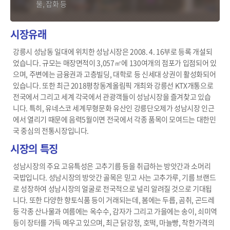
물, 잡화 등
시장유래
강릉시 성남동 일대에 위치한 성남시장은 2008. 4. 16부로 등록 개설되
었습니다. 규모는 매장면적이 3,057㎡에 130여개의 점포가 입점되어 있
으며, 주변에는 금융권과 고층빌딩, 대학로 등 신세대 상권이 활성화되어
있습니다. 또한 최근 2018평창동계올림픽 개최와 강릉선 KTX개통으로
전국에서 그리고 세계 각국에서 관광객들이 성남시장을 즐겨찾고 있습
니다. 특히, 유네스코 세계무형문화 유산인 강릉단오제가 성남시장 인근
에서 열리기 때문에 음력5월이면 전국에서 각종 품목이 모여드는 대한민
국 중심의 전통시장입니다.
시장의 특징
성남시장의 주요 고유특성은 고추기름 등을 취급하는 방앗간과 소머리
국밥입니다. 성남시장의 방앗간 골목은 믿고 사는 고추가루, 기름 브랜드
로 성장하여 성남시장의 얼굴로 전국적으로 널리 알려질 것으로 기대됩
니다. 또한 다양한 향토식품 등이 거래되는데, 봄에는 두릅, 곰취, 곤드레
등 각종 산나물과 여름에는 옥수수, 감자가 그리고 가을에는 송이, 쇠미역
등이 장터를 가득 메우고 있으며, 최근 닭강정, 호떡, 마늘빵, 착한가격의