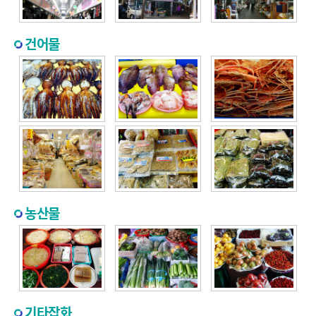
건어물
농산물
기타잡화