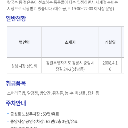
칼국수 등 젊은층이 선호하는 품목들이 다수 입점하면서 사계절 붐비는
시장으로 각광받고 있습니다.(매주 금,토 19:00~22:00 야시장 운영)
일반현황
성남시장-시장명, 법인명, 소재지, 개설일, 시설규모, 층수
법인명
소재지
개설일
강원특별자치도 강릉시 중앙시
2008.4.1
성남시장 상인회
장길 24-2(성남동)
6
취급품목
소머리국밥, 닭강정, 방앗간, 튀김류, 농·수·축산물, 잡화 등
주차안내
금성로 노상주차장 : 50면/유료
중앙시장 공영주차장 : 62면(2층 3단)/유료