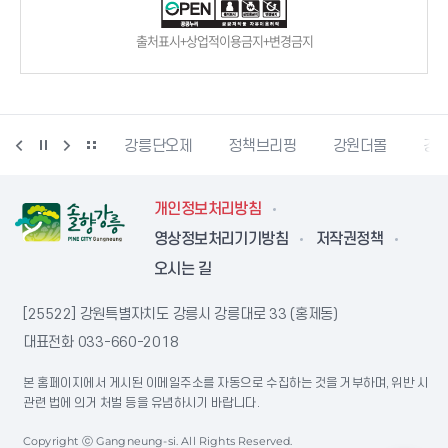
출처표시+상업적이용금지+변경금지
강릉생태관광
강릉단오제
정책브리핑
강원더몰
강원
개인정보처리방침
영상정보처리기기방침
저작권정책
오시는 길
[25522] 강원특별자치도 강릉시 강릉대로 33 (홍제동)
대표전화
033-660-2018
본 홈페이지에서 게시된 이메일주소를 자동으로 수집하는 것을 거부하며, 위반 시
관련 법에 의거 처벌 등을 유념하시기 바랍니다.
Copyright ⓒ Gangneung-si. All Rights Reserved.