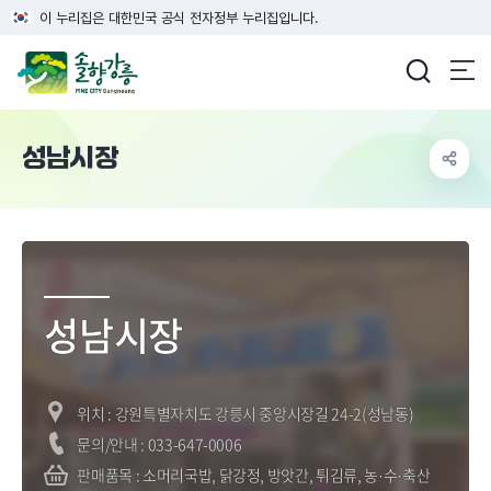
이 누리집은 대한민국 공식 전자정부 누리집입니다.
강릉시청
성남시장
성남시장 전경
성남시장
위치 : 강원특별자치도 강릉시 중앙시장길 24-2(성남동)
문의/안내 : 033-647-0006
판매품목 : 소머리국밥, 닭강정, 방앗간, 튀김류, 농·수·축산