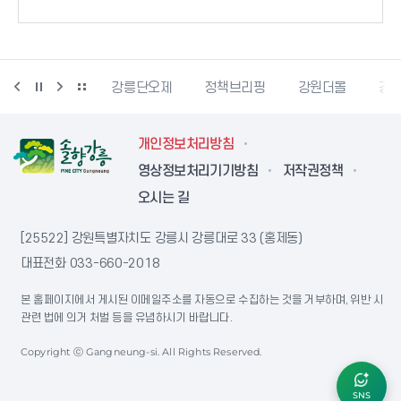
강릉생태관광
강릉단오제
정책브리핑
강원더몰
강원
개인정보처리방침
영상정보처리기기방침
저작권정책
오시는 길
[25522] 강원특별자치도 강릉시 강릉대로 33 (홍제동)
대표전화
033-660-2018
본 홈페이지에서 게시된 이메일주소를 자동으로 수집하는 것을 거부하며, 위반 시
관련 법에 의거 처벌 등을 유념하시기 바랍니다.
Copyright ⓒ Gangneung-si. All Rights Reserved.
SNS